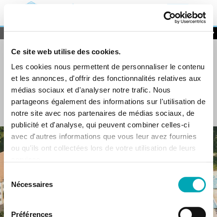
Toggle
navigat
Offer a gift from our shop!
By continuing your visit to this site, you accept the use of cookies for
Ce site web utilise des cookies.
the purpose of analysis and measurement of audience, attendance
Les cookies nous permettent de personnaliser le contenu
and browsing, the definition of services and offers tailored to your
interests and personalised as well as sharing to, or redirecting from,
et les annonces, d'offrir des fonctionnalités relatives aux
third-party sites.
-
Information
-
Personalisation
médias sociaux et d'analyser notre trafic. Nous
partageons également des informations sur l'utilisation de
I accept
notre site avec nos partenaires de médias sociaux, de
publicité et d'analyse, qui peuvent combiner celles-ci
avec d'autres informations que vous leur avez fournies
ou qu'ils ont collectées lors de votre utilisation de leurs
services.
Sélection
Nécessaires
du
consentement
Préférences